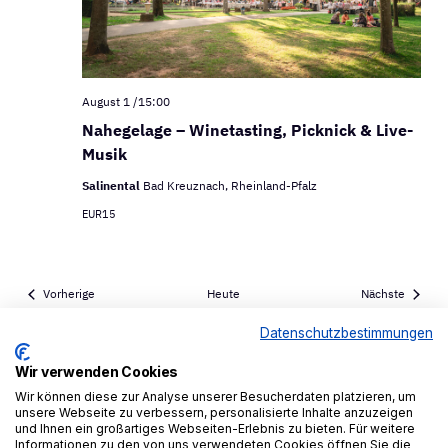
August 1 /15:00
Nahegelage – Winetasting, Picknick & Live-
Musik
Salinental
Bad Kreuznach, Rheinland-Pfalz
EUR15
Veranstaltungen
Veranst
Vorherige
Heute
Nächste
Datenschutzbestimmungen
Kalender abonnieren
Wir verwenden Cookies
Wir können diese zur Analyse unserer Besucherdaten platzieren, um
unsere Webseite zu verbessern, personalisierte Inhalte anzuzeigen
und Ihnen ein großartiges Webseiten-Erlebnis zu bieten. Für weitere
Informationen zu den von uns verwendeten Cookies öffnen Sie die