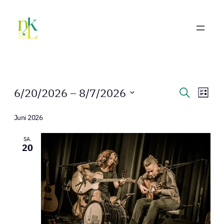
Veranstaltungen
Veranst
Ver
6/20/2026
 – 
8/7/2026
Suche
Liste
Ans
Suche
Datum
Nav
wählen.
Juni 2026
und
Ansicht
SA.
20
Navigat