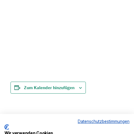
Zum Kalender hinzufügen
Veranstaltung-
Datenschutzbestimmungen
«
Orgel, Klarinette,
DON KOSAKEN CHOR SERG
Navigation
Marimba – Konzert
»
Wir verwenden Cookies