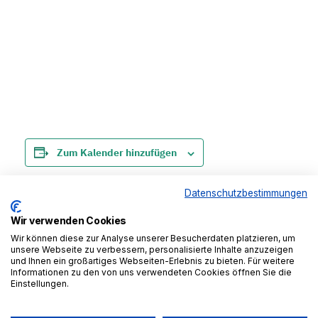
Zum Kalender hinzufügen
Datenschutzbestimmungen
Wir verwenden Cookies
Veranstaltung-
«
Nah(e)bar – Wine
RHEIN IN FLAMMEN
Wir können diese zur Analyse unserer Besucherdaten platzieren, um
Navigation
unsere Webseite zu verbessern, personalisierte Inhalte anzuzeigen
& Dine
»
und Ihnen ein großartiges Webseiten-Erlebnis zu bieten. Für weitere
Informationen zu den von uns verwendeten Cookies öffnen Sie die
Einstellungen.