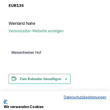
EUR135
Weinland Nahe
Veranstalter-Website anzeigen
Meisenheimer Hof
Zum Kalender hinzufügen
Datenschutzbestimmungen
Veranstaltung-
Wir verwenden Cookies
«
Klassik Sommer –
Rhein in Flammen
»